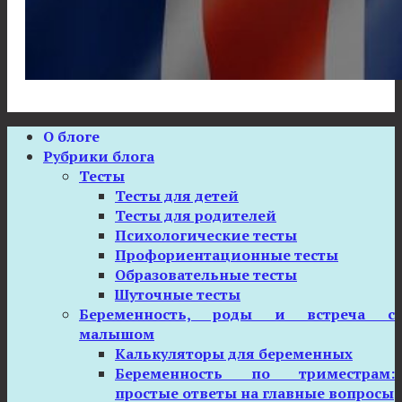
О блоге
Рубрики блога
Тесты
Тесты для детей
Тесты для родителей
Психологические тесты
Профориентационные тесты
Образовательные тесты
Шуточные тесты
Беременность, роды и встреча с
малышом
Калькуляторы для беременных
Беременность по триместрам:
простые ответы на главные вопросы