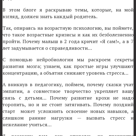
В этом блоге я раскрываю темы, которые, на мой
взгляд, должен знать каждый родитель.
Так, опираясь на возрастную психологию, вы поймете,
что такое возрастные кризисы и как их безболезненно
пройти. Почему малыш в 2 года кричит «Я сам!», а в 7
лет задумывается о справедливости…
С помощью нейробиологии мы раскроем секреты
развития мозга; узнаем, как простые игры улучшают
концентрацию, а объятия снижают уровень стресса…
А вникнув в педагогику, поймем, почему сказки учат
эмпатии, а совместное творчество укрепляет вашу
связь с детьми… Почему развитие крохи не надо
торопить, но и не стоит затягивать. Почему поздний
старт может усложнить освоение новых навыков, а
слишком ранние нагрузки — вызвать стресс и
нежелание учиться…
Я расскажу вам, как, опираясь на принципы