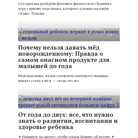
Сегодня мы разберём феномен физического буллинга
через призму персонажа, которого условно назовём
«Халк». Почему
Первый год жизни: от первых дней до первых
шагов
0
Почему нельзя давать мёд
новорожденному: Правда о
самом опасном продукте для
малышей до года
Молодая мама, желая успокоить плачущего малыша,
макает соску в мёд — «ведь это же
От года до семи лет: время почемучек, игр и
открытий
0
От года до двух: все, что нужно
знать о развитии, воспитании и
здоровье ребенка
✦ Нажмите на цитату, чтобы узнать больше об авторе ✦