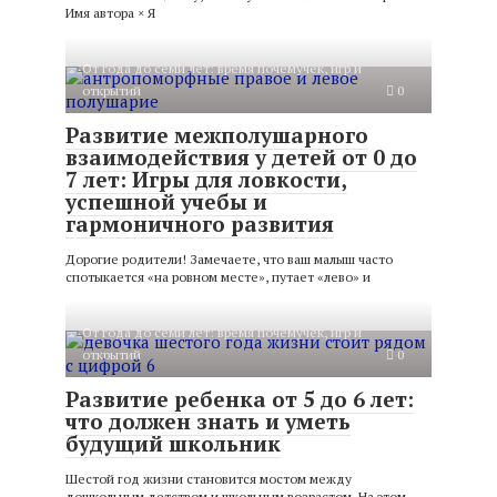
Имя автора × Я
От года до семи лет: время почемучек, игр и
открытий
0
Развитие межполушарного
взаимодействия у детей от 0 до
7 лет: Игры для ловкости,
успешной учебы и
гармоничного развития
Дорогие родители! Замечаете, что ваш малыш часто
спотыкается «на ровном месте», путает «лево» и
От года до семи лет: время почемучек, игр и
открытий
0
Развитие ребенка от 5 до 6 лет:
что должен знать и уметь
будущий школьник
Шестой год жизни становится мостом между
дошкольным детством и школьным возрастом. На этом