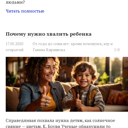
людьми?
Читать полностью
Почему нужно хвалить ребенка
17.05.2020
От года до семи лет: время почемучек, игр и
открытий
Галина Кириллова
0
Справедливая похвала нужна детям, как солнечное
сияние — цветам. К. Боуви Ученые обнаружили то