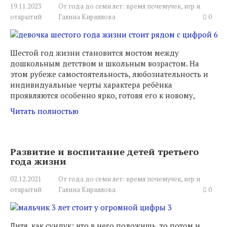
19.11.2023
От года до семи лет: время почемучек, игр и
открытий
Галина Кириллова
0
Шестой год жизни становится мостом между
дошкольным детством и школьным возрастом. На
этом рубеже самостоятельность, любознательность и
индивидуальные черты характера ребёнка
проявляются особенно ярко, готовя его к новому,
Читать полностью
Развитие и воспитание детей третьего
года жизни
02.12.2021
От года до семи лет: время почемучек, игр и
открытий
Галина Кириллова
0
Дитя, как сундук: что в него положишь, то потом и