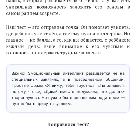
навык, который развивается всю жизнь. И у вас есть
шагов: больше говорите о чувствах, читайте книги о
абстрактных утверждениях.
уникальная возможность заложить его основы в
эмоциях, играйте в ролевые игры. Если через 2–3 месяца
самом раннем возрасте.
вы не видите улучшений или у ребёнка есть серьёзные
трудности (агрессия, замкнутость, страхи) — обратитесь
к детскому психологу. Своевременная помощь — это
Наш тест — это отправная точка. Он помогает увидеть,
проявление любви, а не слабость.
где ребёнок уже силён, а где ему нужна поддержка. Но
главное — не баллы, а то, как вы общаетесь с ребёнком
каждый день: ваше внимание к его чувствам и
готовность поддержать трудные моменты.
Важно! Эмоциональный интеллект развивается не на
специальных занятиях, а в повседневном общении.
Простые фразы «Я вижу, тебе грустно», «Ты злишься,
потому что…», «Давай вместе подумаем, что делать»
творят чудеса. Не нужно быть идеальным родителем —
нужно быть присутствующим.
Понравился тест?