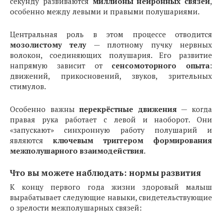
секунду развиваются
миллионы нейронных связей
,
особенно между левыми и правыми полушариями.
Центральная роль в этом процессе отводится
мозолистому телу
— плотному пучку нервных
волокон, соединяющих полушария. Его развитие
напрямую зависит от
сенсомоторного опыта
:
движений, прикосновений, звуков, зрительных
стимулов.
Особенно важны
перекрёстные движения
— когда
правая рука работает с левой и наоборот. Они
«запускают» синхронную работу полушарий и
являются
ключевым триггером формирования
межполушарного взаимодействия
.
Что вы можете наблюдать: нормы развития
К концу первого года жизни здоровый малыш
вырабатывает следующие навыки, свидетельствующие
о зрелости межполушарных связей: