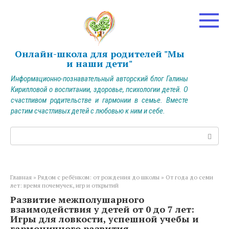
Перейти
к
контенту
Онлайн-школа для родителей "Мы
и наши дети"
Информационно-познавательный авторский блог Галины
Кирилловой о воспитании, здоровье, психологии детей. О
счастливом родительстве и гармонии в семье. Вместе
растим счастливых детей с любовью к ним и себе.
Поиск:
Главная
»
Рядом с ребёнком: от рождения до школы
»
От года до семи
лет: время почемучек, игр и открытий
Развитие межполушарного
взаимодействия у детей от 0 до 7 лет:
Игры для ловкости, успешной учебы и
гармоничного развития