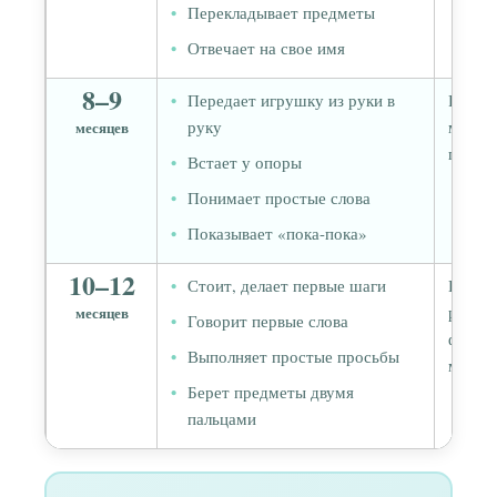
Перекладывает предметы
Отвечает на свое имя
8–9
Передает игрушку из руки в
Развив
руку
мотор
месяцев
памят
Встает у опоры
Понимает простые слова
Показывает «пока-пока»
10–12
Стоит, делает первые шаги
Интегр
равнов
месяцев
Говорит первые слова
форми
Выполняет простые просьбы
мозга 
Берет предметы двумя
пальцами