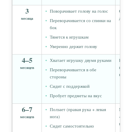
3
Поворачивает голову на голос
Связь
движе
месяца
Переворачивается со спинки на
бок
Тянется к игрушкам
Уверенно держит голову
4–5
Хватает игрушку двумя руками
Полуш
вместе
месяцев
Переворачивается в обе
коорд
стороны
Сидит с поддержкой
Пробует предметы на вкус
6–7
Ползает (правая рука + левая
Мозол
нога)
«усили
месяцев
полуш
Сидит самостоятельно