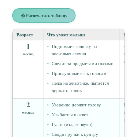
📥 Распечатать таблицу
Возраст
Что умеет малыш
Разви
1
Поднимает головку на
Форми
несколько секунд
нейрон
месяц
помог
Следит за предметами глазами
Прислушивается к голосам
Лежа на животике, пытается
держать голову
2
Уверенно держит голову
Быстр
нейрон
месяца
Улыбается в ответ
развив
Гулит (издает звуки)
Сводит ручки к центру