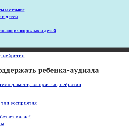
сы и отзывы
 и детей
инающих взрослых и детей
, нейротип
поддержать ребенка-аудиала
темперамент, восприятие, нейротип
й тип восприятия
ботает иначе?
ры