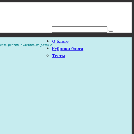
Поиск:
О блоге
есте растим счастливых детей с
Рубрики блога
Тесты