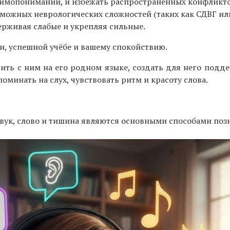
аимопонимании, и избежать распространённых конфликто
зможных неврологических сложностей (таких как СДВГ и
ерживая слабые и укрепляя сильные.
и, успешной учёбе и вашему спокойствию.
рить с ним на его родном языке, создать для него под
оминать на слух, чувствовать ритм и красоту слова.
звук, слово и тишина являются основными способами позн