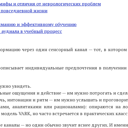
 мифы и отличия от неврологических проблем
 повседневной жизни
ниманию и эффективному обучению
 аудиала в учебный процесс
рмацию через один сенсорный канал — тот, в котором м
 описывает индивидуальные предпочтения в получении
ужно увидеть.
ьные ощущения и действие — им нужно потрогать и сдел
чь, интонации и ритм — им нужно услышать и проговори
ами, аналитиками или рационалами): опираются на л
модель VARK, но часто встречается в практических клас
се каналы — но один обычно звучит яснее других. И имен