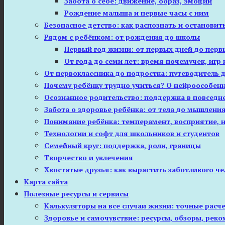
Забота о себе: движение, образ, эмоции
Рождение малыша и первые часы с ним
Безопасное детство: как распознать и остановит
Рядом с ребёнком: от рождения до школы
Первый год жизни: от первых дней до перв
От года до семи лет: время почемучек, игр
От первоклассника до подростка: путеводитель 
Почему ребёнку трудно учиться? О нейроособенн
Осознанное родительство: поддержка в повседн
Забота о здоровье ребёнка: от тела до мышлени
Понимание ребёнка: темперамент, восприятие, 
Технологии и софт для школьников и студентов
Семейный круг: поддержка, роли, границы
Творчество и увлечения
Хвостатые друзья: как вырастить заботливого ч
Карта сайта
Полезные ресурсы и сервисы
Калькуляторы на все случаи жизни: точные расч
Здоровье и самочувствие: ресурсы, обзоры, рек