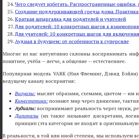
Чего следует избегать. Распространенные ошибки,
Создание поддерживающей среды дома. Практика
Краткая шпаргалка для родителей и учителей
Для родителей: 10 конкретных шагов к взаимопо
Для учителей: 10 конкретных шагов для включения
Аудиал в будущем: от особенности к суперсиле
Многие из нас интуитивно склонны воспринимать инфо
понятнее, учёба — легче, а общение — естественнее.
Популярная модель VARK (Нил Флеминг, Дэвид Бэйли)
ведущему каналу восприятия:
Визуалы:
мыслят образами, схемами, цветом — им н
Кинестетики:
познают мир через движение, тактил
Аудиалы:
воспринимают реальность через звуки, ре
Дигиталы
(их также называют дискретами, логик
принцип (эта категория не входит в оригинальную 
В реальности, в той или иной степени, мы используем в