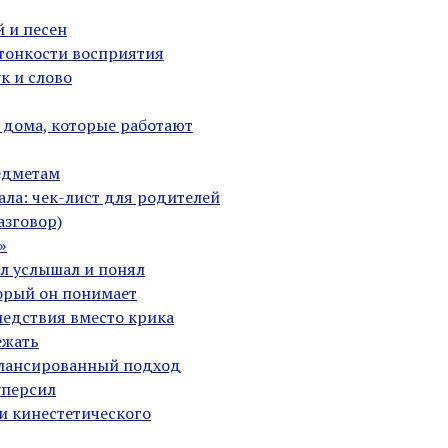
й и песен
 тонкости восприятия
к и слово
 дома, которые работают
едметам
ла: чек-лист для родителей
азговор)
»
ал услышал и понял
орый он понимает
ледствия вместо крика
ежать
алансированный подход
уперсил
и кинестетического