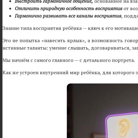
Выстроить гармоничное общение,
основанное на вз
Отличить природную особенность восприятия
от во
Гармонично развивать все каналы восприятия
, подд
Знание типа восприятия ребёнка — ключ к его мотиваци
Это не попытка «навесить ярлык», а возможность гово
истинные таланты: умение слышать, договариваться, зап
Мы начнём с самого главного — с детального портрета.
Как же устроен внутренний мир ребёнка, для которого 