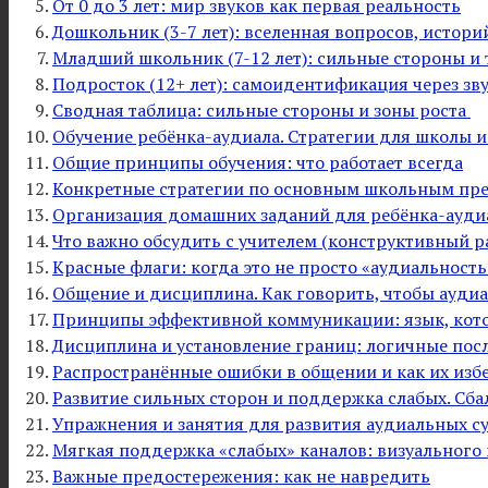
От 0 до 3 лет: мир звуков как первая реальность
Дошкольник (3-7 лет): вселенная вопросов, истори
Младший школьник (7-12 лет): сильные стороны и
Подросток (12+ лет): самоидентификация через зву
Сводная таблица: сильные стороны и зоны роста
Обучение ребёнка-аудиала. Стратегии для школы и
Общие принципы обучения: что работает всегда
Конкретные стратегии по основным школьным пр
Организация домашних заданий для ребёнка-аудиа
Что важно обсудить с учителем (конструктивный р
Красные флаги: когда это не просто «аудиальность
Общение и дисциплина. Как говорить, чтобы ауди
Принципы эффективной коммуникации: язык, кот
Дисциплина и установление границ: логичные пос
Распространённые ошибки в общении и как их изб
Развитие сильных сторон и поддержка слабых. Сб
Упражнения и занятия для развития аудиальных с
Мягкая поддержка «слабых» каналов: визуального 
Важные предостережения: как не навредить