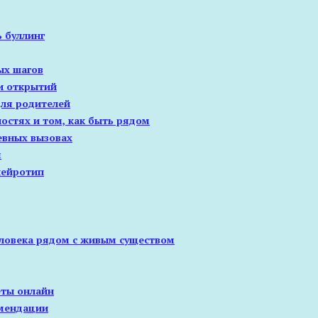
ь буллинг
ых шагов
 и открытий
для родителей
остях и том, как быть рядом
евных вызовах
я
нейротип
еловека рядом с живым существом
еты онлайн
омендации