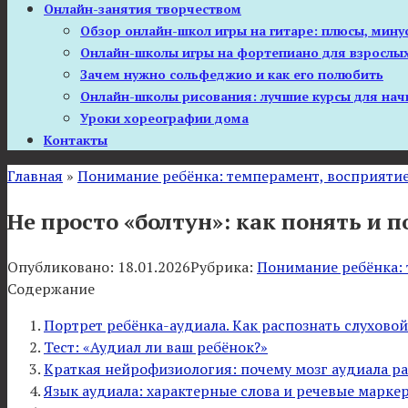
Онлайн-занятия творчеством
Обзор онлайн-школ игры на гитаре: плюсы, мину
Онлайн-школы игры на фортепиано для взрослых
Зачем нужно сольфеджио и как его полюбить
Онлайн-школы рисования: лучшие курсы для нач
Уроки хореографии дома
Контакты
Главная
»
Понимание ребёнка: темперамент, восприятие
Не просто «болтун»: как понять и 
Опубликовано:
18.01.2026
Рубрика:
Понимание ребёнка: 
Содержание
Портрет ребёнка-аудиала. Как распознать слухово
Тест: «Аудиал ли ваш ребёнок?»
Краткая нейрофизиология: почему мозг аудиала ра
Язык аудиала: характерные слова и речевые марке