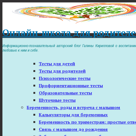
Перейти
к
контенту
Онлайн-школа для родителе
Информационно-познавательный авторский блог Галины Кирилловой о воспитании,
любовью к ним и себе.
Тесты для детей
Тесты для родителей
Психологические тесты
Профориентационные тесты
Образовательные тесты
Шуточные тесты
Беременность, роды и встреча с малышом
Калькуляторы для беременных
Беременность по триместрам: простые отв
Связь с малышом до рождения