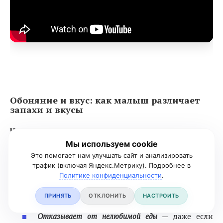
Обоняние и вкус: как малыш различает
запахи и вкусы
Что умеет в норме
Мы используем cookie
Различает запахи
— поворачивается к
Это помогает нам улучшать сайт и анализировать
приятному (духи мамы, запах еды),
трафик (включая Яндекс.Метрику). Подробнее в
отворачивается от резкого (лук, уксус, духи).
Политике конфиденциальности
.
Реагирует на вкус
— морщится от кислого,
ПРИНЯТЬ
ОТКЛОНИТЬ
НАСТРОИТЬ
улыбается от сладкого, выплёвывает горькое.
Отказывает от нелюбимой еды
— даже если