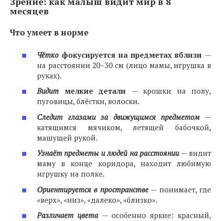
Зрение: как малыш видит мир в 8
месяцев
Что умеет в норме
Чётко
фокусируется на предметах вблизи
—
на расстоянии 20–30 см (лицо мамы, игрушка в
руках).
Видит
мелкие детали
— крошки на полу,
пуговицы, блёстки, волоски.
Следит глазами за движущимся предметом
—
катящимся мячиком, летящей бабочкой,
машущей рукой.
Узнаёт предметы и людей на расстоянии
— видит
маму в конце коридора, находит любимую
игрушку на полке.
Ориентируется в пространстве
— понимает, где
«верх», «низ», «далеко», «близко».
Различает цвета
— особенно яркие: красный,