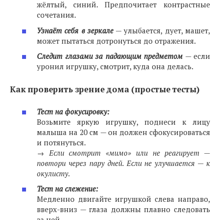
жёлтый, синий. Предпочитает контрастные
сочетания.
Узнаёт себя в зеркале
— улыбается, дует, машет,
может пытаться дотронуться до отражения.
Следит глазами за падающим предметом
— если
уронил игрушку, смотрит, куда она делась.
Как проверить зрение дома (простые тесты)
Тест на фокусировку:
Возьмите яркую игрушку, поднеси к лицу
малыша на 20 см — он должен сфокусироваться
и потянуться.
→
Если смотрит «мимо» или не реагирует —
повтори через пару дней. Если не улучшается — к
окулисту.
Тест на слежение:
Медленно двигайте игрушкой слева направо,
вверх-вниз — глаза должны плавно следовать
за ней.