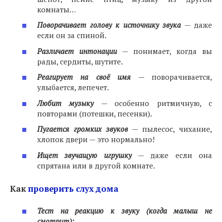
комнаты…
Поворачивает голову к источнику звука
— даже
если он за спиной.
Различает интонации
— понимает, когда вы
рады, сердиты, шутите.
Реагирует на своё имя
— поворачивается,
улыбается, лепечет.
Любит музыку
— особенно ритмичную, с
повторами (потешки, песенки).
Пугается громких звуков
— пылесос, чихание,
хлопок двери — это нормально!
Ищет звучащую игрушку
— даже если она
спрятана или в другой комнате.
Как
проверить слух дома
Тест на реакцию к звуку (когда малыш не
смотрит):