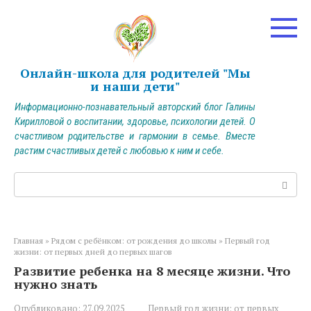
Перейти
к
контенту
Онлайн-школа для родителей "Мы
и наши дети"
Информационно-познавательный авторский блог Галины
Кирилловой о воспитании, здоровье, психологии детей. О
счастливом родительстве и гармонии в семье. Вместе
растим счастливых детей с любовью к ним и себе.
Поиск:
Главная
»
Рядом с ребёнком: от рождения до школы
»
Первый год
жизни: от первых дней до первых шагов
Развитие ребенка на 8 месяце жизни. Что
нужно знать
Опубликовано:
27.09.2025
Первый год жизни: от первых